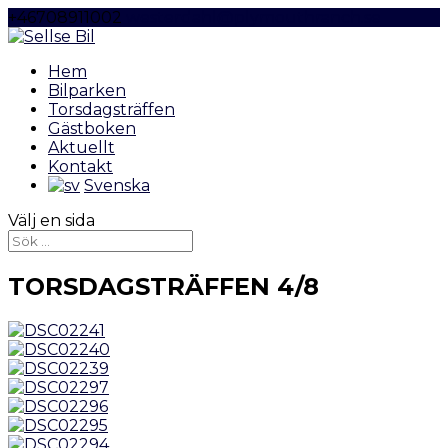
+46708911002
westerdahl@plymouthranch.se
Hem
Bilparken
Torsdagsträffen
Gästboken
Aktuellt
Kontakt
Svenska
Välj en sida
TORSDAGSTRÄFFEN 4/8